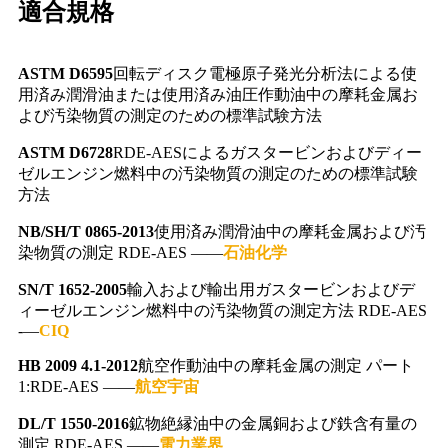
適合規格
ASTM D6595
回転ディスク電極原子発光分析法による使
用済み潤滑油または使用済み油圧作動油中の摩耗金属お
よび汚染物質の測定のための標準試験方法
ASTM D6728
RDE-AESによるガスタービンおよびディー
ゼルエンジン燃料中の汚染物質の測定のための標準試験
方法
NB/SH/T 0865-2013
使用済み潤滑油中の摩耗金属および汚
染物質の測定 RDE-AES ——
石油化学
SN/T 1652-2005
輸入および輸出用ガスタービンおよびデ
ィーゼルエンジン燃料中の汚染物質の測定方法 RDE-AES
-—
CIQ
HB 2009 4.1-2012
航空作動油中の摩耗金属の測定 パート
1:RDE-AES ——
航空宇宙
DL/T 1550-2016
鉱物絶縁油中の金属銅および鉄含有量の
測定 RDE-AES ——
電力業界