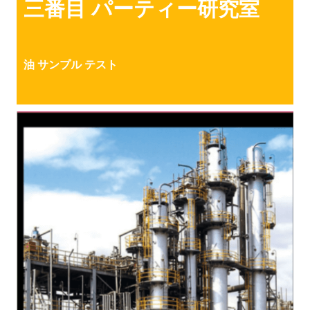
三番目
パーティー
研究室
油
サンプル
テスト