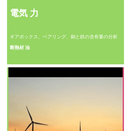
電気
力
ギアボックス、ベアリング、銅と鉄の含有量の分析
断熱材
油