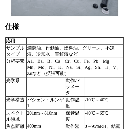
仕様
応用
サンプル
潤滑油、作動油、燃料油、グリース、不凍
タイプ
液、冷却水、電解液など
分析要素
A1、Ba、B、Ca、Cr、Cu、Fe、Pb、Mg、
Mn、Mo、Ni、K、Na、Si、Ag、Sn、Ti、V、
Znなど（拡張可能）
光学系
動作パ
ラメー
タ
光学構造
パシェン・ルンゲ
動作温
-10℃～40℃
1
度
スペクト
201nm～810nm
保管温
-40℃～65℃
ル領域
度
400mm
焦点距離
動作湿
0～95%RH、結露