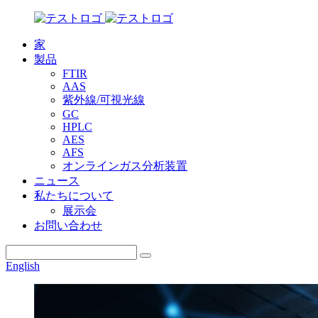
家
製品
FTIR
AAS
紫外線/可視光線
GC
HPLC
AES
AFS
オンラインガス分析装置
ニュース
私たちについて
展示会
お問い合わせ
English